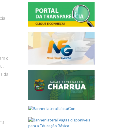
cia
ram o
ul,
as da
ria