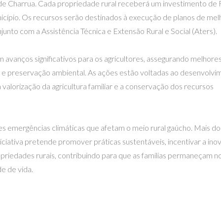
s de Charrua. Cada propriedade rural receberá um investimento de
nicípio. Os recursos serão destinados à execução de planos de mel
junto com a Assistência Técnica e Extensão Rural e Social (Aters).
 avanços significativos para os agricultores, assegurando melhore
 e preservação ambiental. As ações estão voltadas ao desenvolvi
valorização da agricultura familiar e a conservação dos recursos
 emergências climáticas que afetam o meio rural gaúcho. Mais do
ciativa pretende promover práticas sustentáveis, incentivar a ino
ropriedades rurais, contribuindo para que as famílias permaneçam n
e de vida.