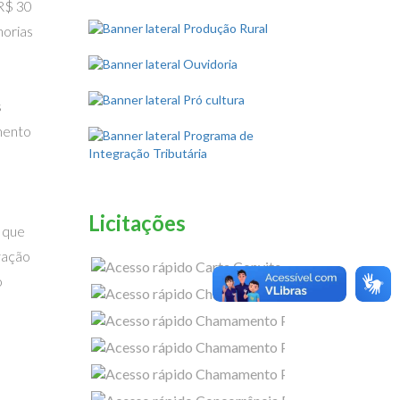
 R$ 30
horias
s
mento
Licitações
 que
vação
Carta Convite
o