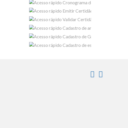
Cron
Emitir Certidão
Validar Certidão