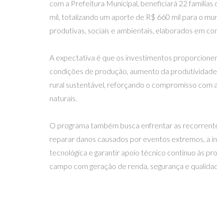
com a Prefeitura Municipal, beneficiará 22 família
mil, totalizando um aporte de R$ 660 mil para o mu
produtivas, sociais e ambientais, elaborados em con
A expectativa é que os investimentos proporcionem
condições de produção, aumento da produtividade
rural sustentável, reforçando o compromisso com a 
naturais.
O programa também busca enfrentar as recorrentes
reparar danos causados por eventos extremos, a ini
tecnológica e garantir apoio técnico contínuo às p
campo com geração de renda, segurança e qualidad