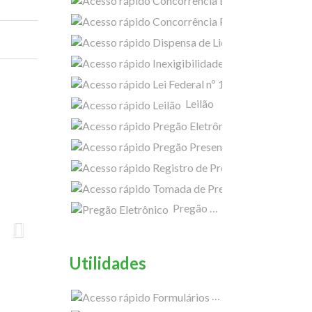
Concorrência
Dispensa de L
Inexigib
Next
Lei Federa
Leilão
Pregão Eletrôni
Pregão Presenci
Tomada de Preço
Pregão Eletrônico 2024
Utilidades
Formulários