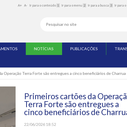
A+
A-
Ir para o conteúdo
1
Ir para o menu
2
Ir para a busca
3
Ir para 
AMENTOS
NOTÍCIAS
PUBLICAÇÕES
TRAN
da Operação Terra Forte são entregues a cinco beneficiários de Charrua
Primeiros cartões da Operaç
Terra Forte são entregues a
cinco beneficiários de Charru
22/06/2026 18:52