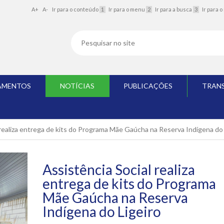
A+
A-
Ir para o conteúdo
1
Ir para o menu
2
Ir para a busca
3
Ir para 
AMENTOS
NOTÍCIAS
PUBLICAÇÕES
TRAN
 realiza entrega de kits do Programa Mãe Gaúcha na Reserva Indígena do 
Assistência Social realiza
entrega de kits do Programa
Mãe Gaúcha na Reserva
Indígena do Ligeiro