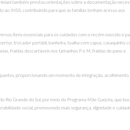
rminiani também prestou orientações sobre a documentação neces
o ao INSS, contribuindo para que as famílias tenham acesso aos
rsos itens essenciais para os cuidados com o recém-nascido e pa
bertor, trocador portátil, banheira, toalha com capuz, casaquinho 
eias, fraldas descartáveis nos tamanhos P e M, fraldas de pano e
rticipantes, proporcionando um momento de integração, acolhimento
o do Rio Grande do Sul, por meio do Programa Mãe Gaúcha, que bu
erabilidade social, promovendo mais segurança, dignidade e cuidad