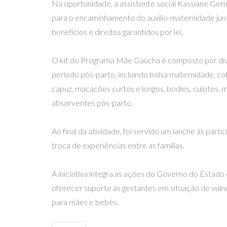
Na oportunidade, a assistente social Kassiane Ge
para o encaminhamento do auxílio-maternidade junt
benefícios e direitos garantidos por lei.
O kit do Programa Mãe Gaúcha é composto por dive
período pós-parto, incluindo bolsa maternidade, co
capuz, macacões curtos e longos, bodies, culotes, m
absorventes pós-parto.
Ao final da atividade, foi servido um lanche às pa
troca de experiências entre as famílias.
A iniciativa integra as ações do Governo do Estad
oferecer suporte às gestantes em situação de vuln
para mães e bebês.