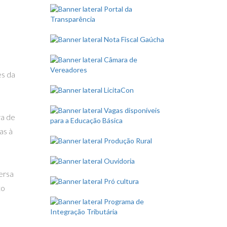
es da
ra de
as à
ersa
to