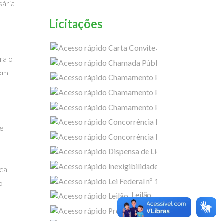
sária
Licitações
Carta Convite
ra o
com
 e
Concorrência
Dispensa de L
Inexigib
sca
Lei Federa
o
Leilão
Pregão Eletrôni