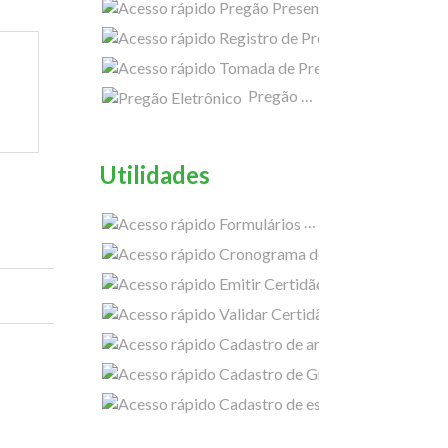
Pregão Presenci
Tomada de Preço
Pregão Eletrônico 2024
Utilidades
Formulários
Cron
Emitir Certidão
Validar Certidão
Next